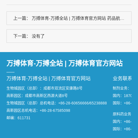
上一篇：
万搏体育-万搏全站 | 万搏体育官方网站 药品航空运输服务 招标公告
下一篇：
没有了
万搏体育-万搏全站 | 万搏体育官方网站
万搏体育-万搏全站 | 万搏体育官方网站
业务联系
生物城园区（总部）：成都市双流区安康路8号
制剂业务：
高新园区：成都市高新区西源大道8号
国内：1870811
生物城园区（总部）总机电话：
+86-28-60656666/65238888
国际：+86-28-
高新园区总机电话：
+86-28-67585098
原料药业务：
邮编：611731
国内：+86-28-
国际：+86-28-8